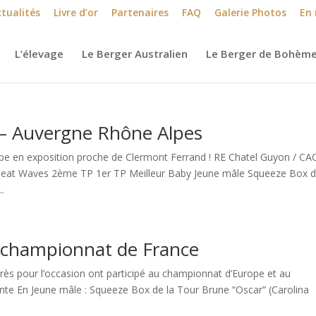
tualités
Livre d’or
Partenaires
FAQ
Galerie Photos
En
L’élevage
Le Berger Australien
Le Berger de Bohèm
– Auvergne Rhône Alpes
 en exposition proche de Clermont Ferrand ! RE Chatel Guyon / CA
Heat Waves 2ème TP 1er TP Meilleur Baby Jeune mâle Squeeze Box d
.
 championnat de France
près pour l’occasion ont participé au championnat d’Europe et au
pinte En Jeune mâle : Squeeze Box de la Tour Brune “Oscar” (Carolina