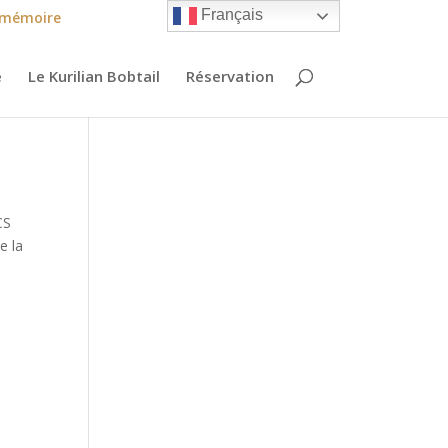
Français
 mémoire
e
Le Kurilian Bobtail
Réservation
CS
e la