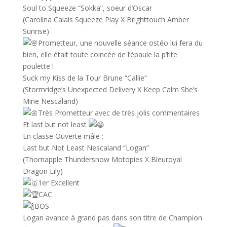
Soul to Squeeze “Sokka”, soeur d’Oscar
(Carolina Calais Squeeze Play X Brighttouch Amber
Sunrise)
Prometteur, une nouvelle séance ostéo lui fera du
bien, elle était toute coincée de l’épaule la p’tite
poulette !
Suck my Kiss de la Tour Brune “Callie”
(Stormridge’s Unexpected Delivery X Keep Calm She’s
Mine Nescaland)
Très Prometteur avec de très jolis commentaires
Et last but not least
En classe Ouverte mâle :
Last but Not Least Nescaland “Logan”
(Thornapple Thundersnow Motopies X Bleuroyal
Dragon Lily)
1er Excellent
CAC
BOS
Logan avance à grand pas dans son titre de Champion