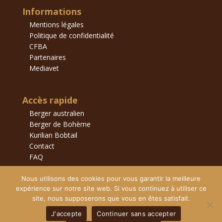
Informations
Mentions légales
Politique de confidentialité
CFBA
Partenaires
Mediavet
Accès rapide
Berger australien
Berger de Bohème
Kurilian Bobtail
Contact
FAQ
Nous utilisons des cookies pour vous garantir la meilleure
expérience sur notre site web. Si vous continuez à utiliser ce
site, nous supposerons que vous en êtes satisfait.
J'accepte
Continuer sans accepter
©La Tour Brune – 2023 – Reproduction et utilisation